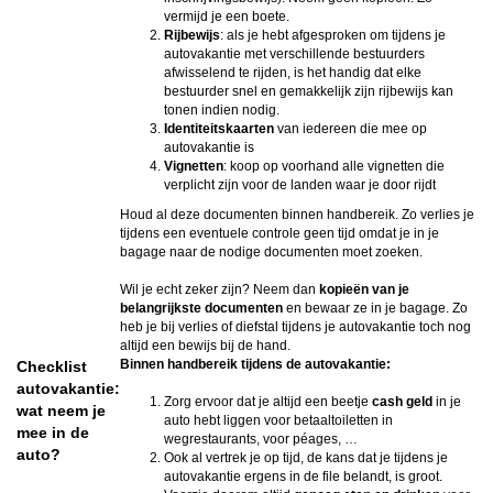
vermijd je een boete.
Rijbewijs
: als je hebt afgesproken om tijdens je
autovakantie met verschillende bestuurders
afwisselend te rijden, is het handig dat elke
bestuurder snel en gemakkelijk zijn rijbewijs kan
tonen indien nodig.
Identiteitskaarten
van iedereen die mee op
autovakantie is
Vignetten
: koop op voorhand alle vignetten die
verplicht zijn voor de landen waar je door rijdt
Houd al deze documenten binnen handbereik. Zo verlies je
tijdens een eventuele controle geen tijd omdat je in je
bagage naar de nodige documenten moet zoeken.
Wil je echt zeker zijn? Neem dan
kopieën van je
belangrijkste documenten
en bewaar ze in je bagage. Zo
heb je bij verlies of diefstal tijdens je autovakantie toch nog
altijd een bewijs bij de hand.
Binnen handbereik tijdens de autovakantie:
Checklist
autovakantie:
Zorg ervoor dat je altijd een beetje
cash geld
in je
wat neem je
auto hebt liggen voor betaaltoiletten in
mee in de
wegrestaurants, voor péages, …
auto?
Ook al vertrek je op tijd, de kans dat je tijdens je
autovakantie ergens in de file belandt, is groot.