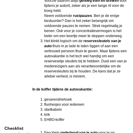
Voorzie daarom altijd
genoeg eten en drinken
voor
tijdens je autorit, zeker als je een lange rit voor de
boeg hebt.
Neem voldoende
rustpauzes
. Ben je de enige
bestuurder? Dan is het zeker belangrijk om
voldoende pauzes te nemen. Strek regelmatig je
benen. Ook voor je concentratievermogen is het
beter om een keertje meer te stoppen onderweg.
Het klinkt logisch om de
reservesleutels van je
auto
thuis in je lade te laten liggen of aan een
vertrouwd persoon thuis te geven. Maar tijdens een
autovakantie is het toch wel handig om een
reservesetje sleutels bij te hebben. Duid een van je
medereizigers aan als verantwoordelijke om de
reservesleutels bij te houden. De kans dat je ze
allebei verliest, is miniem.
In de koffer tijdens de autovakantie:
gevarendriehoek
fluohesjes voor iedereen
startkabels
krik
EHBO-koffer
Checklist
Een klein
onderhoud van je auto
voor je op