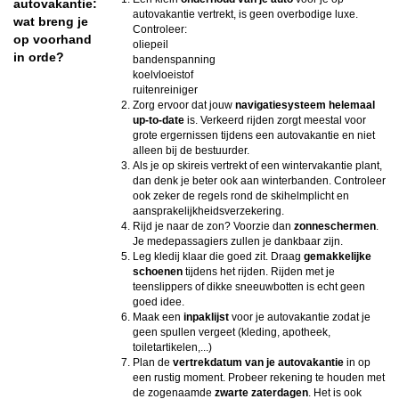
autovakantie:
autovakantie vertrekt, is geen overbodige luxe.
wat breng je
Controleer:
op voorhand
oliepeil
in orde?
bandenspanning
koelvloeistof
ruitenreiniger
Zorg ervoor dat jouw
navigatiesysteem helemaal
up-to-date
is. Verkeerd rijden zorgt meestal voor
grote ergernissen tijdens een autovakantie en niet
alleen bij de bestuurder.
Als je op skireis vertrekt of een wintervakantie plant,
dan denk je beter ook aan winterbanden. Controleer
ook zeker de regels rond de skihelmplicht en
aansprakelijkheidsverzekering.
Rijd je naar de zon? Voorzie dan
zonneschermen
.
Je medepassagiers zullen je dankbaar zijn.
Leg kledij klaar die goed zit. Draag
gemakkelijke
schoenen
tijdens het rijden. Rijden met je
teenslippers of dikke sneeuwbotten is echt geen
goed idee.
Maak een
inpaklijst
voor je autovakantie zodat je
geen spullen vergeet (kleding, apotheek,
toiletartikelen,...)
Plan de
vertrekdatum van je autovakantie
in op
een rustig moment. Probeer rekening te houden met
de zogenaamde
zwarte zaterdagen
. Het is ook