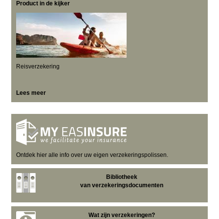
Product in de kijker
Reisverzekering
Lees meer
Ontdek hier alle info over uw eigen verzekeringspolissen.
Bibliotheek
van verzekeringsdocumenten
Wat zijn verzekeringen?